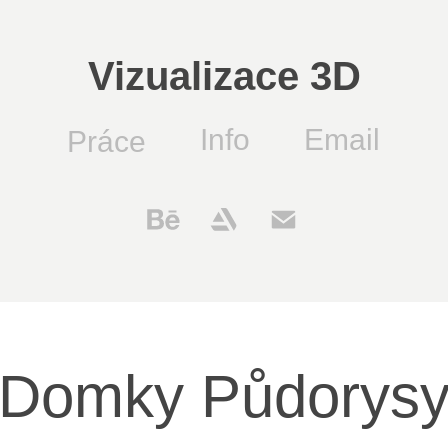
Vizualizace 3D
Info
Email
Práce
Domky Půdorys